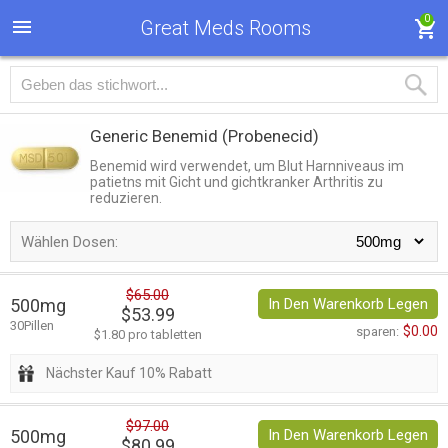
0
Great Meds Rooms
Generic Benemid
(Probenecid)
Benemid wird verwendet, um Blut Harnniveaus im
patietns mit Gicht und gichtkranker Arthritis zu
reduzieren.
Wählen Dosen:
$65.00
500mg
In Den Warenkorb Legen
$53.99
30Pillen
$0.00
sparen:
$1.80 pro tabletten
Nächster Kauf 10% Rabatt
$97.00
500mg
In Den Warenkorb Legen
$80.99