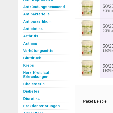
50/2
Antzündungshemmend
60Pille
Antibakterielle
Antiparasitikum
50/2
Antibiotika
90Pille
Arthritis
Asthma
50/2
Verhütungsmittel
120Pill
Blutdruck
Krebs
50/2
180Pill
Herz-Kreislauf-
Erkrankungen
Cholesterin
Diabetes
Diuretika
Erektionsstörungen