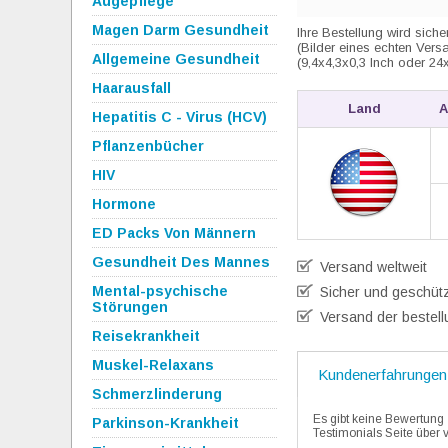
Augepflege
Magen Darm Gesundheit
Ihre Bestellung wird sic
(Bilder eines echten Vers
Allgemeine Gesundheit
(9,4x4,3x0,3 Inch oder 24
Haarausfall
Land
A
Hepatitis C - Virus (HCV)
Pflanzenbücher
HIV
Hormone
ED Packs Von Männern
Gesundheit Des Mannes
Versand weltweit
Mental-psychische
Sicher und geschüt
Störungen
Versand der bestell
Reisekrankheit
Muskel-Relaxans
Kundenerfahrungen
Schmerzlinderung
Es gibt keine Bewertung 
Parkinson-Krankheit
Testimonials Seite über 