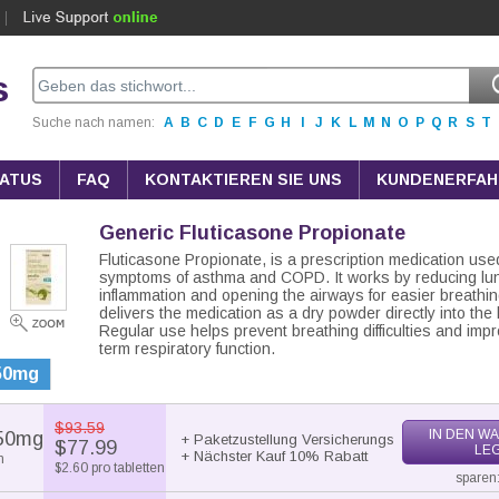
s
Suche nach namen:
A
B
C
D
E
F
G
H
I
J
K
L
M
N
O
P
Q
R
S
T
ATUS
FAQ
KONTAKTIEREN SIE UNS
KUNDENERFA
Generic Fluticasone Propionate
Fluticasone Propionate, is a prescription medication used
symptoms of asthma and COPD. It works by reducing lu
inflammation and opening the airways for easier breathi
delivers the medication as a dry powder directly into the 
Regular use helps prevent breathing difficulties and imp
term respiratory function.
50mg
$93.59
IN DEN W
50mg
+ Paketzustellung Versicherungs
$77.99
LE
+ Nächster Kauf 10% Rabatt
n
$2.60 pro tabletten
sparen