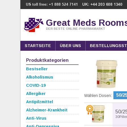
Great Meds Room
DER BESTE ONLINE-PHARMAMARKT
STARTSEITE
ÜBER UNS
BESTELLUNGSST
Produktkategorien
Bestseller
Alkoholismus
COVID-19
Allergiker
50/2
Wählen Dosen:
Antipilzmittel
Alzheimer-Krankheit
50/2
30Pille
Anti-Virus
Anti-Depressiva