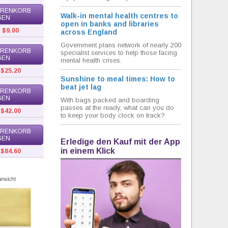
ARENKORB
Walk-in mental health centres to
GEN
open in banks and libraries
:
$9.00
across England
Government plans network of nearly 200
ARENKORB
specialist services to help those facing
GEN
mental health crises.
$25.20
Sunshine to meal times: How to
beat jet lag
ARENKORB
GEN
With bags packed and boarding
passes at the ready, what can you do
$42.00
to keep your body clock on track?
ARENKORB
GEN
Erledige den Kauf mit der App
in einem Klick
$84.60