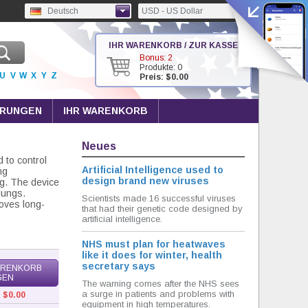
Deutsch
USD - US Dollar
IHR WARENKORB / ZUR KASSE
Bonus: 2
Produkte: 0
U
V
W
X
Y
Z
Preis: $0.00
HRUNGEN
IHR WARENKORB
Neues
 to control
Artificial Intelligence used to
ng
design brand new viruses
ng. The device
lungs.
Scientists made 16 successful viruses
roves long-
that had their genetic code designed by
artificial intelligence.
NHS must plan for heatwaves
like it does for winter, health
secretary says
ARENKORB
GEN
The warning comes after the NHS sees
a surge in patients and problems with
:
$0.00
equipment in high temperatures.