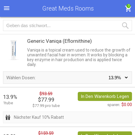
0
Great Meds Rooms
Generic Vaniqa
(Eflornithine)
Vaniqa is a topical cream used to reduce the growth of
unwanted facial hair in women. It works by blocking a
key enzyme in hair production and is applied twice
daily.
Wählen Dosen:
$93.59
13.9%
In Den Warenkorb Legen
$77.99
1tube
$0.00
sparen:
$77.99 pro tube
Nächster Kauf 10% Rabatt
$159.59