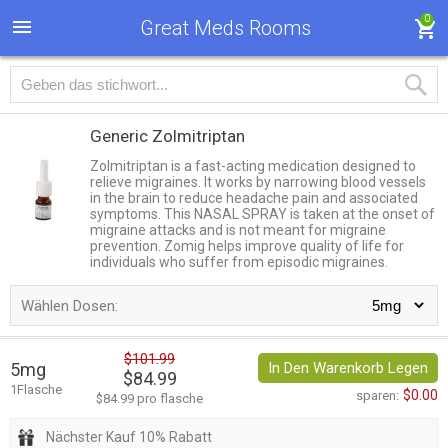
0
Great Meds Rooms
Generic Zolmitriptan
Zolmitriptan is a fast-acting medication designed to
relieve migraines. It works by narrowing blood vessels
in the brain to reduce headache pain and associated
symptoms. This NASAL SPRAY is taken at the onset of
migraine attacks and is not meant for migraine
prevention. Zomig helps improve quality of life for
individuals who suffer from episodic migraines.
Wählen Dosen:
$101.99
5mg
In Den Warenkorb Legen
$84.99
1Flasche
$0.00
sparen:
$84.99 pro flasche
Nächster Kauf 10% Rabatt